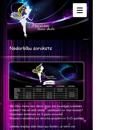
Nodarbību saraksts
Vai Jūsu meita visu dienu dejo, bet kautrējas uzstāties
publiski? Vai arī tieši otrādi - vairāk sēž un maz kustas?
Uzņemam meitenes no 3 gadu vecuma!
Grupas ir sadalītas pa vecuma grupām no 3-15 gadiem.
Lieliska iespēja sākt dejot jau šodien, jo bērni var