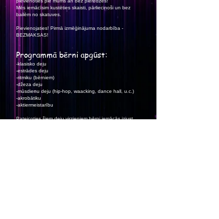
pievienoties pie mums arī bez pieredzes!
Mēs iemācīsim kustēties skaisti, pārliecinoši un bez
bailēm no skatuves.
Pievienojaties! Pirmā izmēģinājuma nodarbība -
BEZMAKSAS!
Programmā bērni apgūst:
-klasisko deju
-estrādes deju
-ritmiku (bērniem)
-džeza deju
-mūsdienu deju (hip-hop, waacking, dance hall, u.c.)
-akrobātiku
-aktiermeistarību
Pateicoties šiem deju virzieniem bērni iemācās izjust
ritmu, iegūst stāju, attīsta plastiku, koordināciju un
fantāziju. Galvenokārt, dzīvei noderīgu pašapziņu un
eleganci, kas palīdzēs turpmākai dzīvei. Ne par velti,
viena no labākajām fiziskajām nodarbībām bērniem
skaitās deja, kura veido personību jau no mazotnes.
Galvenais mūsu studijas mērķis sagatavot bērnus
dažādiem pasākumiem, dalībai festivālos un konkursos.
Jau no 3 gadu vecuma mūsu audzēkņi pirmo reizi
kāpj uz skatuves!